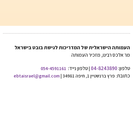
העמותה הישראלית של המדריכות לגישת בובט בישראל
מר אלכס רבינו, מזכיר העמותה
טלפון:
04-8243890
טלפון נייד:
054-4591161
|
כתובת
: פרץ ברנשטיין 1, חיפה 34981 |
ebtaisrael@gmail.com
קורס התפתחות ילדים
ילדים עם שיתוק מוחי