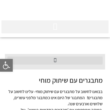
פתח סרגל 
מסר אישי ממטפלת נוירו-התפתחותית בכירה לילדים ותינוקות
עבודה עם ילדים בגישת בובט – חיזוק והפעלת הגו כמוקד עיקרי לקשיי ניידות
מתבגרים עם שיתוק מוחי
בבואנו לחשוב על מתבגרים עם שיתוק מוחי- עלינו לחשוב על
מתבגרים! המתבגר של היום אינו כמתבגר מלפני עשרים,
שלושים וארבעים שנה.
במידה שפספסנו את 'מהדורת החדשות בנושא'- גיל