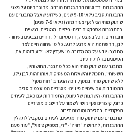
ההתבגרות ירד וטווח ההתבגרות הורחב. מדובר היום על ניצני
התבגרות סביב גילאי 9-10 שנים, כשידוע שאצל מתבגרים עם
שיתוק מוחי הגיל אף צעיר מזה (גילאי 7-9 שנים).
בהתבגרות אספקטים רבים- פיזיים, מנטליים, רגשיים
וחברתיים. הכל בעוצמה, דרמטי וגורלי. החיים נצבעים בשחור-
לבן, ההשתנות היא מרגע לרגע. כל מי שחווה חיים לצד
מתבגר- יודע על מה מדובר. מי שעדין לא- יידע לזהות את
הסימנים בקלות יחסית.
מתבגר עם שיתוק מוחי הוא ככל מתבגר. תחושותיו,
חששותיו, תסכוליו והשאלות המעסיקות אותו זהות לבן גילו,
ללא שיתוק מוחי. בנוסף, זוכה הנער ב "רווח נוסף".
התמודדות עם שינויים פיזיים- מוטוריים המועצמים סביב
ההתבגרות- השתנות של טונוס, התמודדות עם כאב, לעיתים
כרוני, קיצורים ואף קושי לשמור על הישגים מוטוריים
תפקודיים, כהליכה ומובנות דיבור.
מתבגרים עם שיתוק מוחי מגיעים, לעיתים במקביל לתהליך
ההתבגרות, לתחושת "רוויה"- "די, מספיק טיפול", "עוד פעם