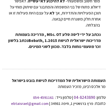
מסר חשוב ומשמעותי-
לא להיכנע לאי עשייה
. לאפשר
דיאלוג פתוח של בני המשפחה והמתבגר עם שיתוק מוחי על
תוכן הפעילויות והתדירות, אך
לא
על עצם היות פעילות זו או
אחרת חלק משגרת חיים קבועה.
בהצלחה.
נכתב על ידי ליסה סלע MSc. OT , מדריכה בעמותת
מדריכות ישראלית לגישת Bobath, 1.2015נכתב בלשון
זכר מטעמי נוחות בלבד. מכוון לשני המינים.
העמותה הישראלית של המדריכות לגישת בובט בישראל
מר אלכס רבינו, מזכיר העמותה
טלפון:
04-8243890
טלפון נייד:
054-4591161
|
כתובת
: פרץ ברנשטיין 1, חיפה 34981 |
ebtaisrael@gmail.com