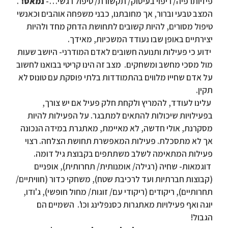
פיזיותרפיה/ ריפוי בעיסוק/ תקשורת/ טיפול רגשי…-
נמאס!
".
המצב טבעי וברור, אך מחובתנו, כבני משפחה אוהבים וכאנשי
טיפול מסורים, להיות קשובים לתחושת הדחק מחד ולהיות
יצירתיים באופן שבו נעודד המשכיות, מאידך.
ידוע כי פעילות ותנועה חשובים לאדם המודרני- היושב שעות
מול מסכי מחשב ומשחקים. מצב זה הינו קריטי בבואנו לחשוב
על אדם שחייו מלווים בהתמודדות בלתי פוסקת עם טונוס לא
תקין.
עלינו לעודד, להמריץ ולקחת חלק פעיל אם יש צורך,
בפעילויות שיכולות להתאים למתבגר. על הפעילות להיות
מסקרנת, אולי חדשה, לא מאיימת, מאתגרת במידה הנכונה
אך לא מתסכלת. פעילות המאפשרת תחושת הצלחה. רצוי
פעילות המתאימה לשלב משתתפים בקבוצת גיל דומה.
דוגמאות- שחיה (רגילה/ אומנותית/ תחרותית), אופניים
(קבוצות חברתיות ועד לרכיבת שטח), משחקי כדור (חוויתיים/
תחרותיים), ריקודים (ריקודי עם/ זוגות/ מחול חופשי), ג'ודו,
יוגה ואף פעילויות מאתגרות כסנפלינג וכו'. השמיים הם
הגבול!