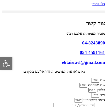
דלג לתוכן
צור קשר
מזכיר העמותה: אלכס רבינו
04-8243890
054-4591161
פתח סרגל 
ebtaisrael@gmail.com
נא מלאו את הפרטים ונחזור אליכם בהקדם:
שם
שם משפחה
טלפון
נייד
דואר אלקטרוני