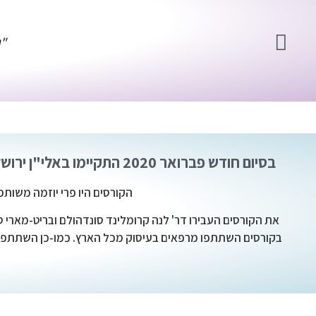
"נ
בסיום חודש פברואר 2020 התקיימו באלי"ן ירושלים שני קורסים בנושא הערכות תפקודי ידיים לילדים עם שיתוק מוחי - AHA ו-BOHA.
הקורסים היו פרי יוזמה משות
את הקורסים העבירו דר' לנה קרומלינד סונדהולם ובריט-מארי 
בקורסים השתתפו מרפאים בעיסוק מכל הארץ. כמו-כן השתתפו מס