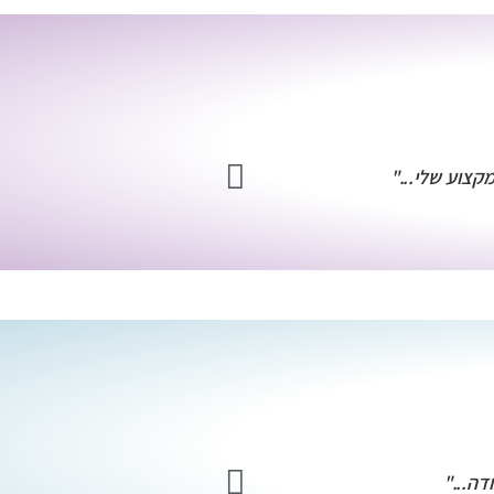
צוע שלי..."
" קור
דה..."
"כיף שזה קור